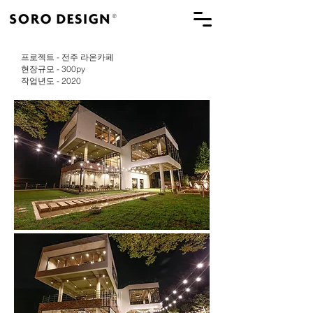
프로젝트 - 전주 라온카페
현장규모 - 300py
​작업년도 - 2020