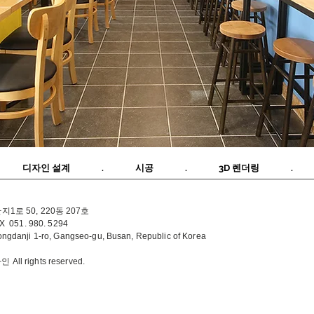
 디자인 설계 . 시공 . 3D 렌더링 . 
로 50, 220동 207호
X 051. 980. 5294
ngdanji 1-ro, Gangseo-gu, Busan, Republic of Korea
All rights reserved.