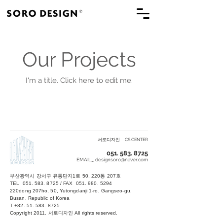
Our Projects
I'm a title. ​Click here to edit me.
서로디자인
CS CENTER
051. 583. 8725
EMAIL_
designsoro@naver.com
부산광역시 강서구 유통단지1로 50, 220동 207호
TEL 051. 583. 8725
/ FAX 051. 980. 5294
220dong 207ho, 50, Yutongdanji 1-ro, Gangseo-gu,
Busan, Republic of Korea
T
+82. 51. 583. 8725
Copyright 2011. 서로디자인 All rights reserved.